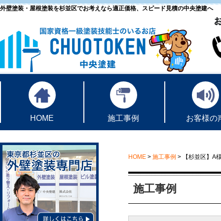
外壁塗装・屋根塗装を杉並区でお考えなら適正価格、スピード見積の中央塗建へ
HOME
施工事例
お客様の
HOME
>
施工事例
>
【杉並区】A
施工事例