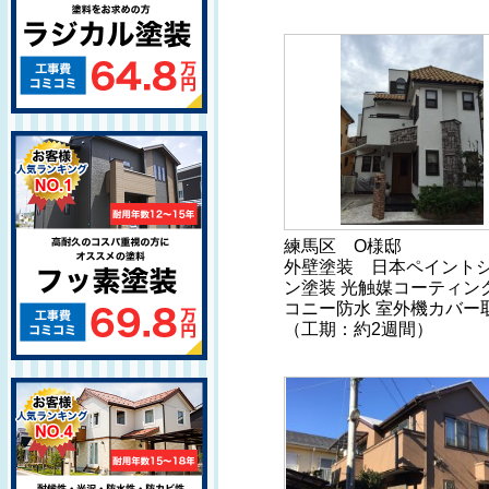
練馬区 O様邸
外壁塗装 日本ペイント
ン塗装 光触媒コーティン
コニー防水 室外機カバー
（工期：約2週間）