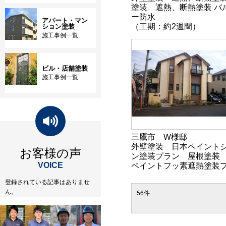
塗装 遮熱、断熱塗装 バ
ー防水
アパート・マン
（工期：約2週間）
ション塗装
施工事例一覧
ビル・店舗塗装
施工事例一覧
三鷹市 W様邸
外壁塗装 日本ペイント
お客様の声
ン塗装プラン 屋根塗装
VOICE
ペイントフッ素遮熱塗装
登録されている記事はありませ
ん。
56件