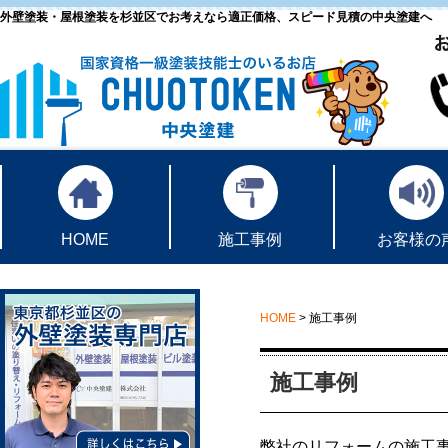
外壁塗装・屋根塗装を杉並区でお考えなら適正価格、スピード見積の中央塗建へ
HOME
施工事例
お客様の
HOME
>
施工事例
施工事例
弊社のリフォームの施工