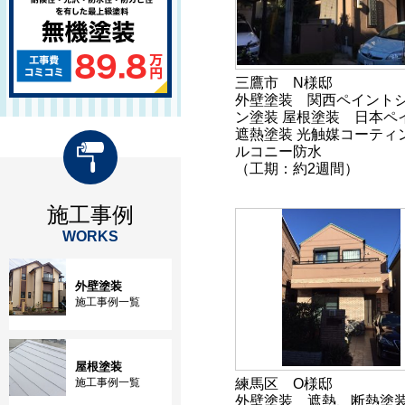
三鷹市 N様邸
外壁塗装 関西ペイント
ン塗装 屋根塗装 日本ペ
遮熱塗装 光触媒コーティ
ルコニー防水
（工期：約2週間）
施工事例
WORKS
外壁塗装
施工事例一覧
屋根塗装
施工事例一覧
練馬区 O様邸
外壁塗装 遮熱、断熱塗装